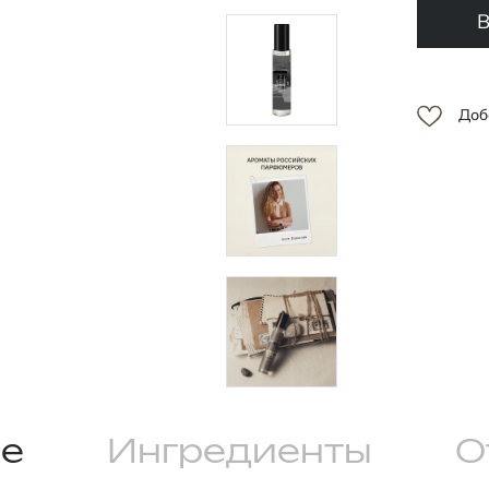
В
Доб
е
Ингредиенты
О