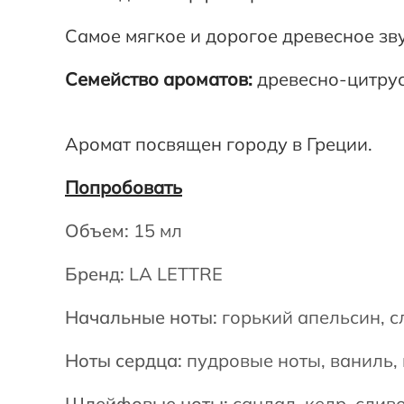
Самое мягкое и дорогое древесное зв
вишня, зелень, роза, ландыш, миндаль,
Семейство ароматов:
древесно-цитру
горький апельсин, сладкий апельсин, 
сливочные ноты, пудровые ноты
Аромат посвящен городу в Греции.
Попробовать
Объем:
15 мл
Бренд:
LA LETTRE
Начальные ноты:
горький апельсин, с
Ноты сердца:
пудровые ноты, ваниль, 
Шлейфовые ноты:
сандал, кедр, слив