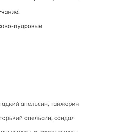
учание.
 сантал, мох, бобы тонка, мускус, амбра
сово-пудровые
танжерин, пудровые ноты, ваниль, горький ап
ладкий апельсин, танжерин
горький апельсин, сандал
очные ноты, пудровые ноты