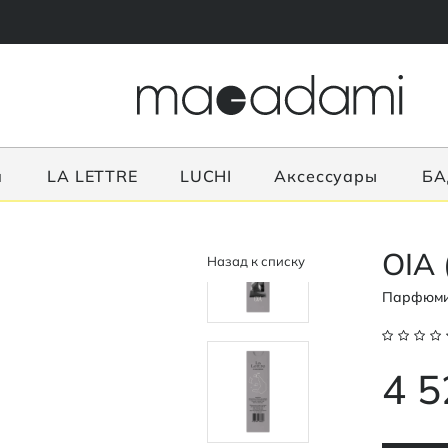
я
LA LETTRE
LUCHI
Аксессуары
БА
OIA 
Назад к списку
Парфюми
4 5