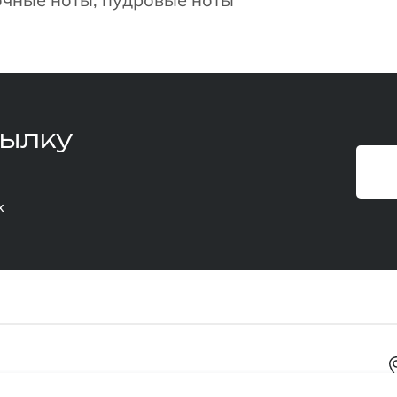
сылку
х