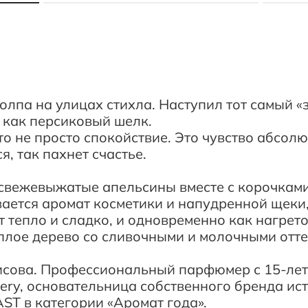
олпа на улицах стихла. Наступил тот самый «з
, как персиковый шелк.
это не просто спокойствие. Это чувство абсо
я, так пахнет счастье.
свежевыжатые апельсины вместе с корочками.
вается аромат косметики и напудренной щеки
 тепло и сладко, и одновременно как нагрето
еплое дерево со сливочными и молочными отт
исова. Профессиональный парфюмер с 15-лет
fumery, основательница собственного бренда 
T в категории «Аромат года».