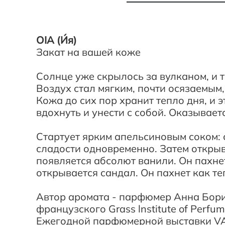
OIA (
И́я)
Закат на вашей коже
Солнце уже скрылось за вулканом, и т
Воздух стал мягким, почти осязаемым
Кожа до сих пор хранит тепло дня, и 
вдохнуть и унести с собой. Оказываетс
Стартует ярким апельсиновым соком: 
сладости одновременно. Затем откры
появляется абсолют ванили. Он пахнет
открывается сандал. Он пахнет как т
Автор аромата - парфюмер Анна Бор
французского Grass lnstitute of Per
Ежегодной парфюмерной выставки VAS